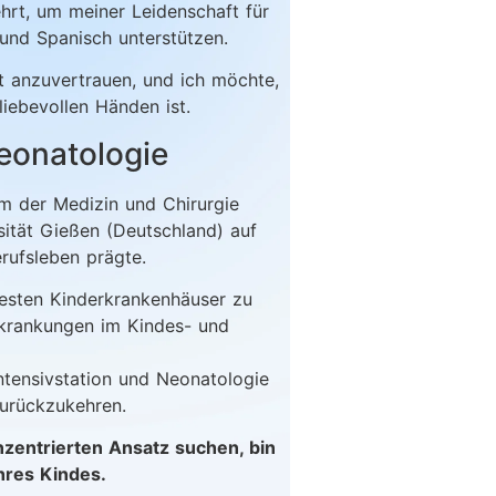
hrt, um meiner Leidenschaft für
und Spanisch unterstützen.
zt anzuvertrauen, und ich möchte,
liebevollen Händen ist.
eonatologie
m der Medizin und Chirurgie
ität Gießen (Deutschland) auf
erufsleben prägte.
testen Kinderkrankenhäuser zu
rkrankungen im Kindes- und
intensivstation und Neonatologie
urückzukehren.
nzentrierten Ansatz suchen, bin
hres Kindes.