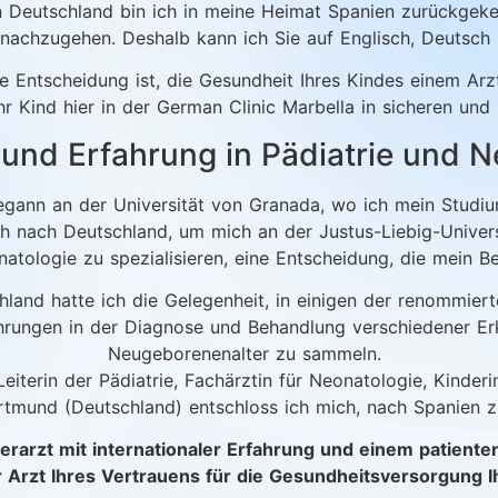
n Deutschland bin ich in meine Heimat Spanien zurückgeke
 nachzugehen. Deshalb kann ich Sie auf Englisch, Deutsch 
ge Entscheidung ist, die Gesundheit Ihres Kindes einem Ar
hr Kind hier in der German Clinic Marbella in sicheren und 
und Erfahrung in Pädiatrie und N
egann an der Universität von Granada, wo ich mein Studiu
h nach Deutschland, um mich an der Justus-Liebig-Univers
atologie zu spezialisieren, eine Entscheidung, die mein B
hland hatte ich die Gelegenheit, in einigen der renommier
ahrungen in der Diagnose und Behandlung verschiedener E
Neugeborenenalter zu sammeln.
Leiterin der Pädiatrie, Fachärztin für Neonatologie, Kinder
tmund (Deutschland) entschloss ich mich, nach Spanien z
erarzt mit internationaler Erfahrung und einem patiente
r Arzt Ihres Vertrauens für die Gesundheitsversorgung I