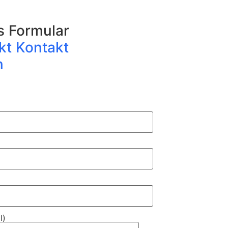
as Formular
ekt Kontakt
n
l)