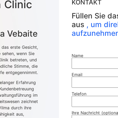
 Clinic
KONTAKT
Füllen Sie d
aus
, um dir
a Vebaite
aufzunehme
 das erste Gesicht,
e sehen, wenn Sie
Name
linik betreten, und
ndliche Stimme, die
ufe entgegennimmt.
Email
relanger Erfahrung
 Kundenbetreuung
Telefon
waltungsführung im
eitswesen zeichnet
Vilma durch ihre
Ihre Nachricht (optiona
ähigkeit aus,