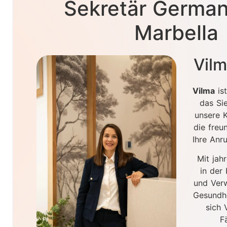
Sekretär German
Marbella
Vilm
Vilma
ist
das Si
unsere K
die freu
Ihre Anr
Mit jah
in der
und Ver
Gesundh
sich 
F