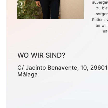
außerge
zu bie
sorgen
Patient 
an wil
inf
WO WIR SIND?
C/ Jacinto Benavente, 10, 29601
Málaga