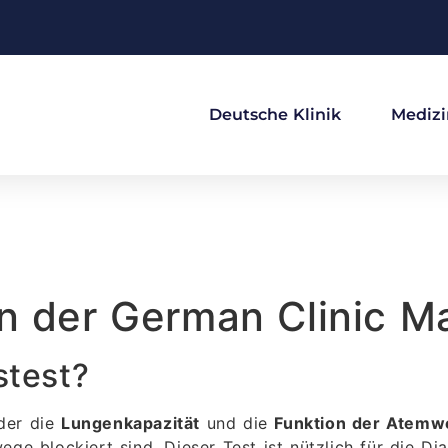
Deutsche Klinik
Medizi
n der German Clinic Ma
stest?
 der die
Lungenkapazität
und die
Funktion der Atem
ge blockiert sind. Dieser Test ist nützlich für die 