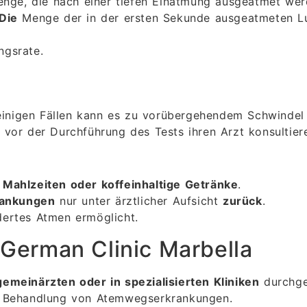
nge, die nach einer tiefen Einatmung ausgeatmet wer
Die
Menge der in der ersten Sekunde ausgeatmeten Luf
gsrate.
n einigen Fällen kann es zu vorübergehendem Schwind
vor der Durchführung des Tests ihren Arzt konsultier
 Mahlzeiten oder koffeinhaltige Getränke
.
rankungen
nur unter ärztlicher Aufsicht
zurück
.
ndertes Atmen ermöglicht.
 German Clinic Marbella
emeinärzten oder in spezialisierten Kliniken
durchge
e Behandlung von Atemwegserkrankungen.