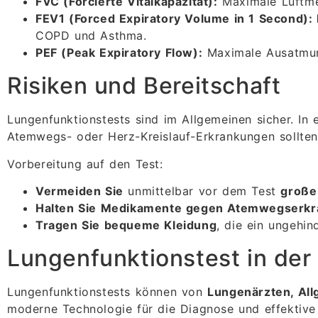
FVC (Forcierte Vitalkapazität):
Maximale Luftme
FEV1 (Forced Expiratory Volume in 1 Second): 
COPD und Asthma.
PEF (Peak Expiratory Flow):
Maximale Ausatmun
Risiken und Bereitschaft
Lungenfunktionstests sind im Allgemeinen sicher. I
Atemwegs- oder Herz-Kreislauf-Erkrankungen sollten 
Vorbereitung auf den Test:
Vermeiden Sie
unmittelbar vor dem Test
große
Halten Sie Medikamente gegen Atemwegserk
Tragen Sie bequeme Kleidung
, die ein ungehi
Lungenfunktionstest in der
Lungenfunktionstests können von
Lungenärzten, Allg
moderne Technologie für die Diagnose und effektiv