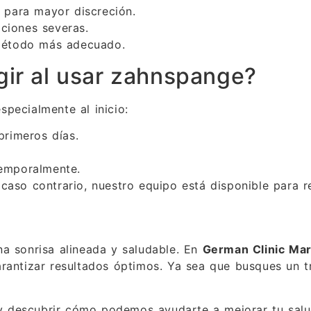
 para mayor discreción.
ciones severas.
 método más adecuado.
ir al usar zahnspange?
pecialmente al inicio:
primeros días.
temporalmente.
aso contrario, nuestro equipo está disponible para rea
na sonrisa alineada y saludable. En
German Clinic Mar
rantizar resultados óptimos. Ya sea que busques un tr
 descubrir cómo podemos ayudarte a mejorar tu salu