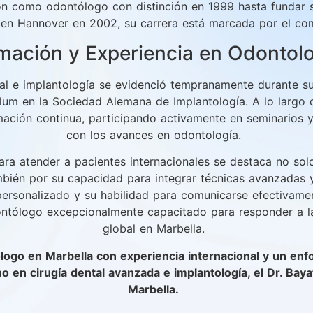
n como odontólogo con distinción en 1999 hasta fundar s
a en Hannover en 2002, su carrera está marcada por el co
mación y Experiencia en Odontolo
tal e implantología se evidenció tempranamente durante sus
lum en la Sociedad Alemana de Implantología. A lo largo d
ación continua, participando activamente en seminarios y 
con los avances en odontología.
para atender a pacientes internacionales se destaca no sol
mbién por su capacidad para integrar técnicas avanzadas 
personalizado y su habilidad para comunicarse efectivame
ontólogo excepcionalmente capacitado para responder a la
global en Marbella.
ogo en Marbella con experiencia internacional y un enf
o en cirugía dental avanzada e implantología, el Dr. Baya
Marbella.