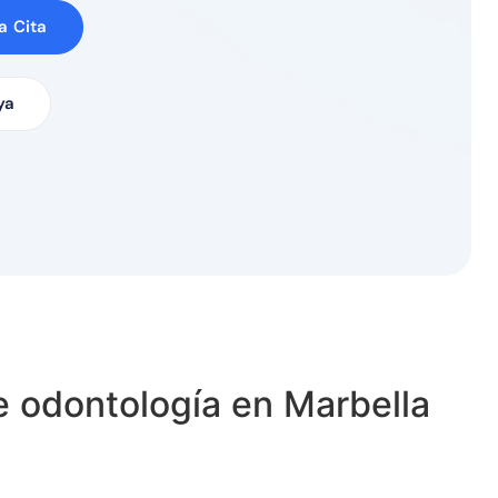
a Cita
ya
e odontología en Marbella